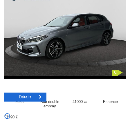
C
Détails
2023
Rob double
41000
Essence
km
embray
27990
€