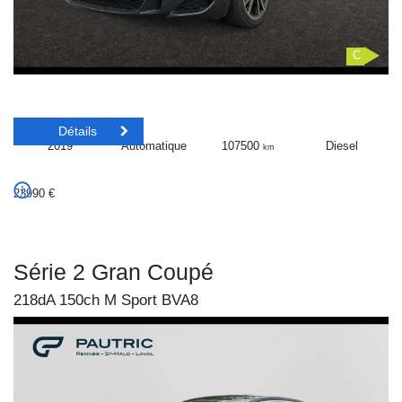
C
Détails
2019
Automatique
107500
Diesel
km
23990
€
Série 2 Gran Coupé
218dA 150ch M Sport BVA8