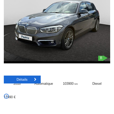
B
Détails
2018
Automatique
103900
Diesel
km
17990
€