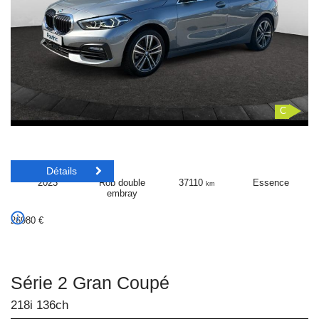
C
Détails
2023
Rob double
37110
Essence
km
embray
26980
€
Série 2 Gran Coupé
218i 136ch