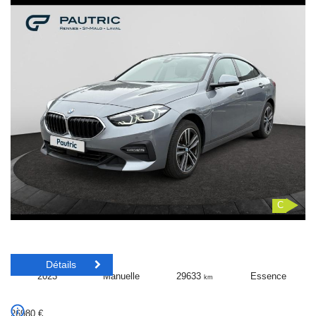
C
Détails
2023
Manuelle
29633
Essence
km
26980
€