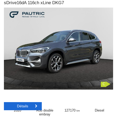
sDrive16dA 116ch xLine DKG7
C
Détails
2020
Rob double
127170
Diesel
km
embray