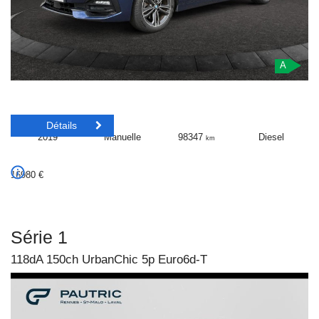
A
Détails
2019
Manuelle
98347
Diesel
km
16980
€
Série 1
118dA 150ch UrbanChic 5p Euro6d-T