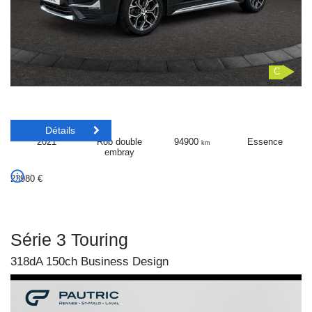
C
Détails
2021
Rob double
94900
Essence
km
embray
23980
€
Série 3 Touring
318dA 150ch Business Design