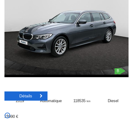
B
Détails
2019
Automatique
118535
Diesel
km
23990
€