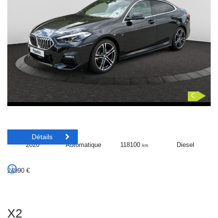
C
Détails
2020
Automatique
118100
Diesel
km
24990
€
X2