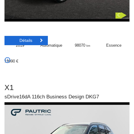
C
Détails
2019
Automatique
98070
Essence
km
19990
€
X1
sDrive16dA 116ch Business Design DKG7