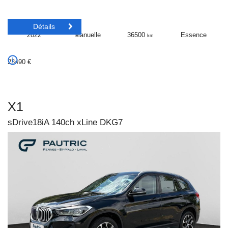
Détails
2022
Manuelle
36500
Essence
km
23490
€
X1
sDrive18iA 140ch xLine DKG7