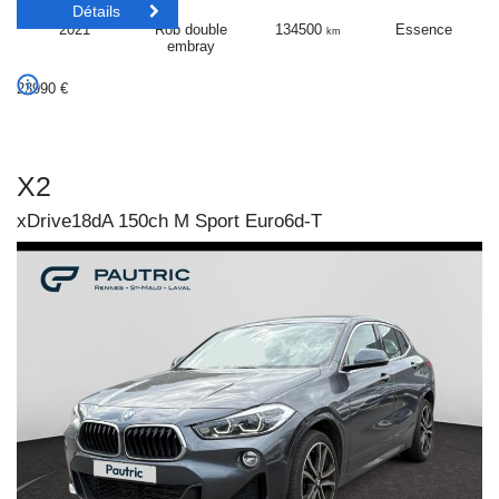
Détails
2021
Rob double
134500
Essence
km
embray
23990
€
X2
xDrive18dA 150ch M Sport Euro6d-T