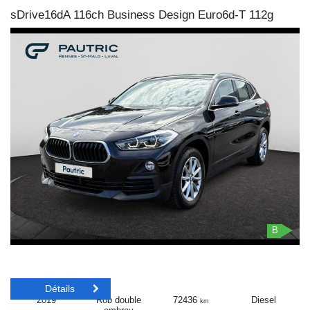
sDrive16dA 116ch Business Design Euro6d-T 112g
B
Détails
2019
Rob double
72436
Diesel
km