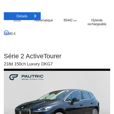
Détails
2016
Automatique
85442
Hybride
km
rechargeable
:
Essence/Electriq
26980
€
Série 2 ActiveTourer
218d 150ch Luxury DKG7