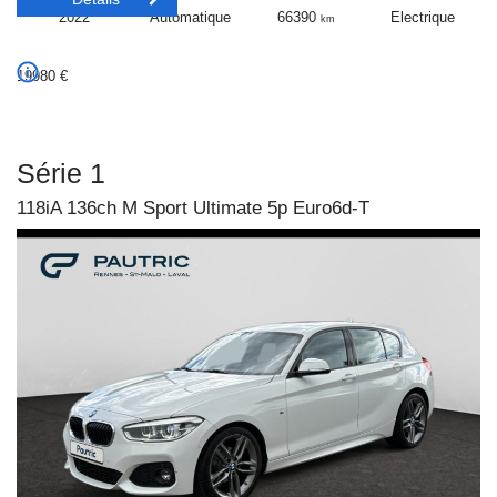
2022
Automatique
66390
Electrique
km
19980
€
Série 1
118iA 136ch M Sport Ultimate 5p Euro6d-T