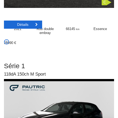
C
Détails
2021
Rob double
66145
Essence
km
embray
20990
€
Série 1
118dA 150ch M Sport