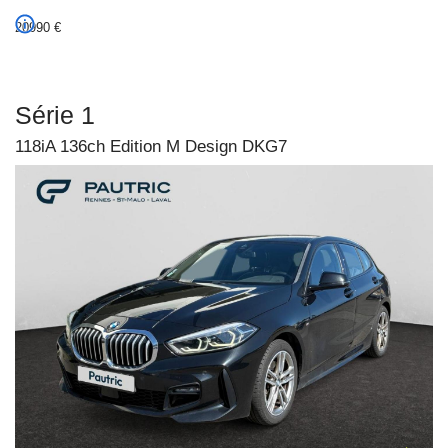
20990
€
Série 1
118iA 136ch Edition M Design DKG7