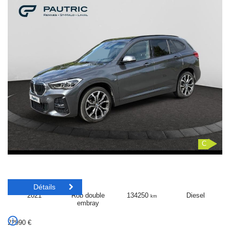
C
Détails
2021
Rob double
134250
Diesel
km
embray
22990
€