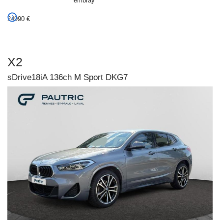
embray
24990
€
X2
sDrive18iA 136ch M Sport DKG7