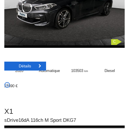
C
Détails
2020
Automatique
103503
Diesel
km
22890
€
X1
sDrive16dA 116ch M Sport DKG7