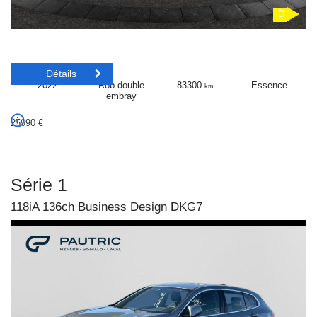
D
Détails
2022
Rob double
83300
Essence
km
embray
25990
€
Série 1
118iA 136ch Business Design DKG7