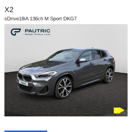
X2
sDrive18iA 136ch M Sport DKG7
D