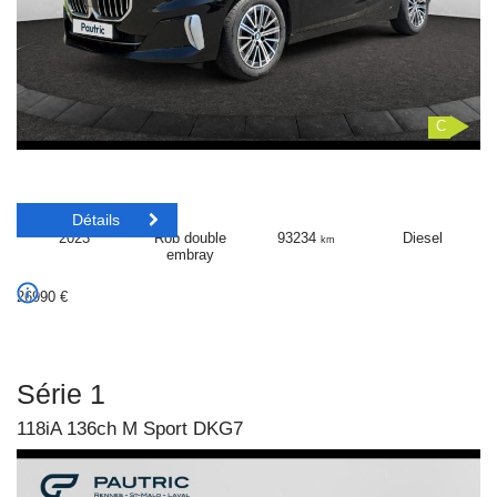
C
Détails
2023
Rob double
93234
Diesel
km
embray
26990
€
Série 1
118iA 136ch M Sport DKG7