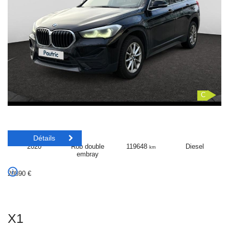
C
Détails
2020
Rob double
119648
Diesel
km
embray
20890
€
X1