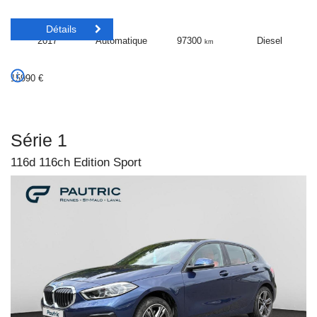
Détails
2017
Automatique
97300
Diesel
km
15990
€
Série 1
116d 116ch Edition Sport